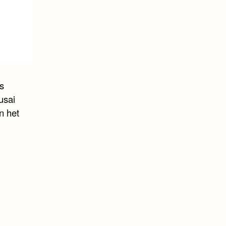
s
usai
n het