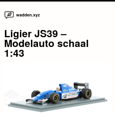
Home
Skip
wadden.xyz
to
content
Ligier JS39 –
Modelauto schaal
1:43