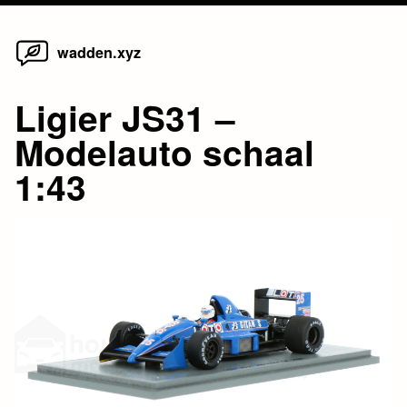
Home
Skip
wadden.xyz
to
content
Ligier JS31 –
Modelauto schaal
1:43