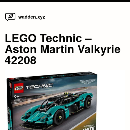
Home
Skip
wadden.xyz
to
content
LEGO Technic –
Aston Martin Valkyrie
42208