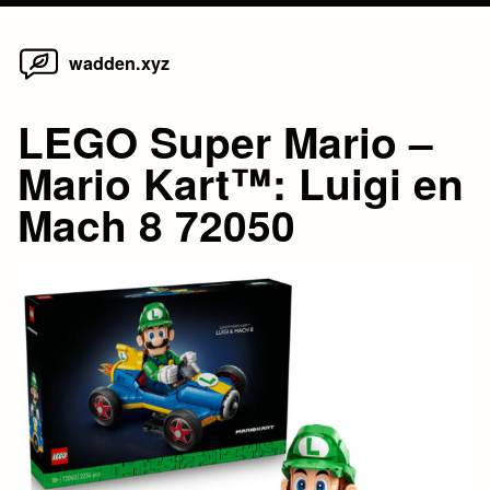
Home
Skip
wadden.xyz
to
content
LEGO Super Mario –
Mario Kart™: Luigi en
Mach 8 72050