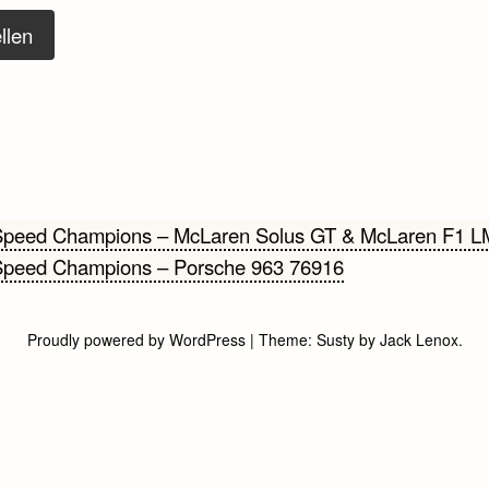
llen
cht
peed Champions – McLaren Solus GT & McLaren F1 L
peed Champions – Porsche 963 76916
gatie
Proudly powered by WordPress
|
Theme:
Susty
by
Jack Lenox
.