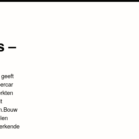
s –
geeft
ercar
rkten
t
en.Bouw
len
merkende