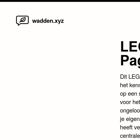
Home
Skip
wadden.xyz
to
content
LE
Pa
Dit LEG
het ken
op een 
voor het
ongeloo
je eige
heeft v
centrale