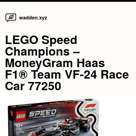
Home
Skip
wadden.xyz
to
content
LEGO Speed
Champions –
MoneyGram Haas
F1® Team VF-24 Race
Car 77250