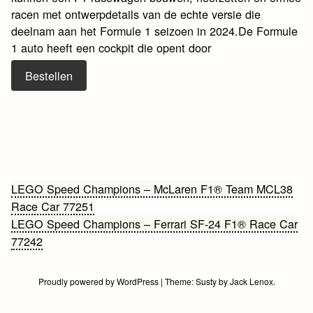
racen met ontwerpdetails van de echte versie die
deelnam aan het Formule 1 seizoen in 2024.De Formule
1 auto heeft een cockpit die opent door
Bestellen
Bericht
LEGO Speed Champions – McLaren F1® Team MCL38
Race Car 77251
navigatie
LEGO Speed Champions – Ferrari SF-24 F1® Race Car
77242
Proudly powered by WordPress
|
Theme:
Susty
by
Jack Lenox
.