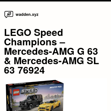
Home
Skip
wadden.xyz
to
content
LEGO Speed
Champions –
Mercedes-AMG G 63
& Mercedes-AMG SL
63 76924