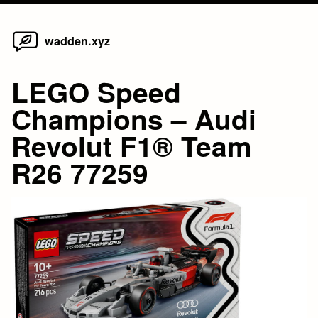
Home
Skip
wadden.xyz
to
content
LEGO Speed
Champions – Audi
Revolut F1® Team
R26 77259