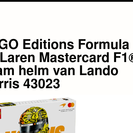
GO Editions Formula 
Laren Mastercard F1
am helm van Lando
rris 43023