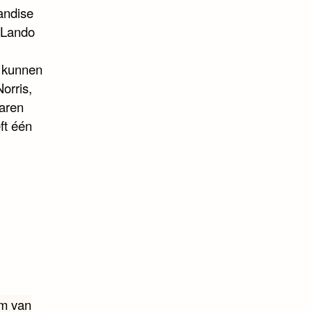
andise
 Lando
t kunnen
orris,
Laren
ft één
lm van