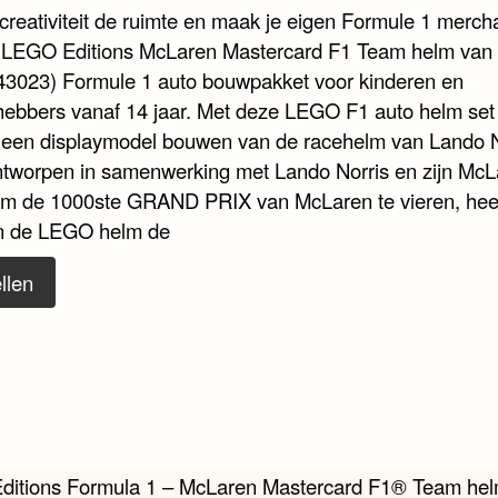
 creativiteit de ruimte en maak je eigen Formule 1 merch
 LEGO Editions McLaren Mastercard F1 Team helm van
(43023) Formule 1 auto bouwpakket voor kinderen en
fhebbers vanaf 14 jaar. Met deze LEGO F1 auto helm se
 een displaymodel bouwen van de racehelm van Lando N
ontworpen in samenwerking met Lando Norris en zijn Mc
m de 1000ste GRAND PRIX van McLaren te vieren, hee
n de LEGO helm de
llen
cht
itions Formula 1 – McLaren Mastercard F1® Team he