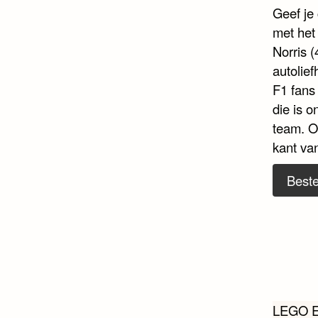
Geef je
met het
Norris 
autolie
F1 fans
die is 
team. O
kant va
Beste
Beri
LEGO Ed