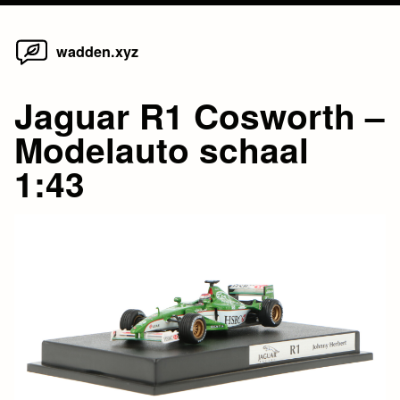
Home
Skip
wadden.xyz
to
content
Jaguar R1 Cosworth –
Modelauto schaal
1:43