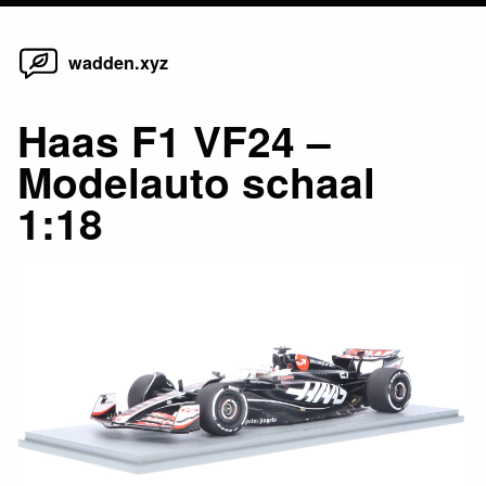
Home
Skip
wadden.xyz
to
content
Haas F1 VF24 –
Modelauto schaal
1:18