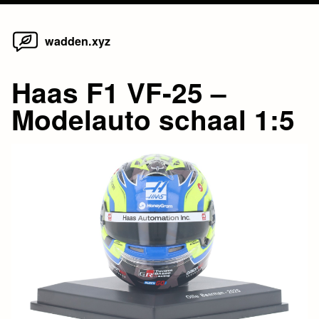
Home
Skip
wadden.xyz
to
content
Haas F1 VF-25 –
Modelauto schaal 1:5