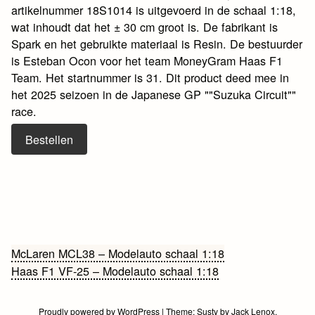
artikelnummer 18S1014 is uitgevoerd in de schaal 1:18,
wat inhoudt dat het ± 30 cm groot is. De fabrikant is
Spark en het gebruikte materiaal is Resin. De bestuurder
is Esteban Ocon voor het team MoneyGram Haas F1
Team. Het startnummer is 31. Dit product deed mee in
het 2025 seizoen in de Japanese GP ""Suzuka Circuit""
race.
Bestellen
Bericht
McLaren MCL38 – Modelauto schaal 1:18
Haas F1 VF-25 – Modelauto schaal 1:18
navigatie
Proudly powered by WordPress
|
Theme:
Susty
by
Jack Lenox
.