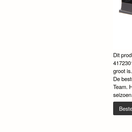
Dit pro
4172301
groot is
De best
Team. H
seizoen
Beste