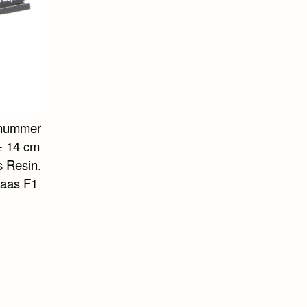
elnummer
 ± 14 cm
s Resin.
Haas F1