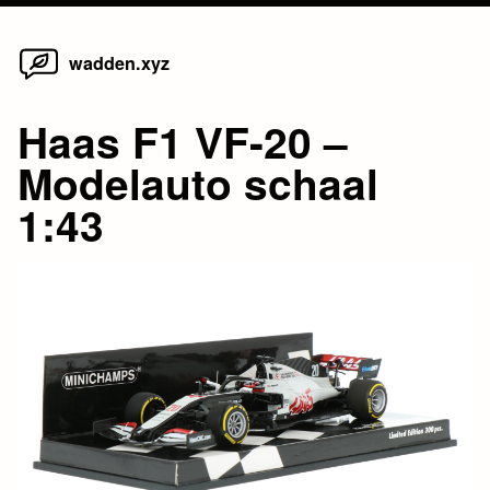
Home
Skip
wadden.xyz
to
content
Haas F1 VF-20 –
Modelauto schaal
1:43