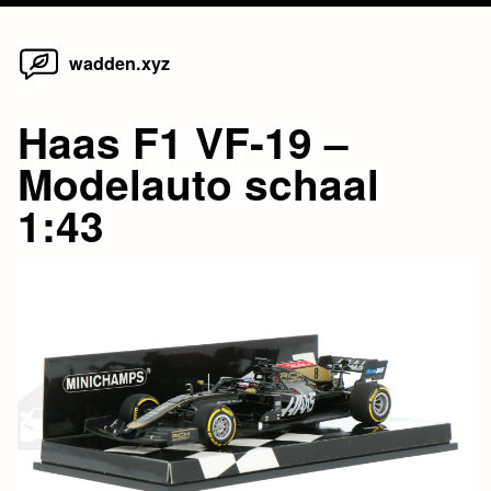
Home
Skip
wadden.xyz
to
content
Haas F1 VF-19 –
Modelauto schaal
1:43