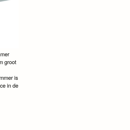
mmer
m groot
ummer is
ce in de