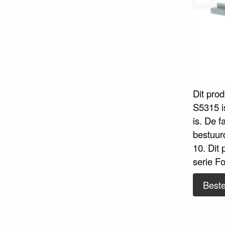
Dit pro
S5315 is
is. De f
bestuur
10. Dit 
serie F
Beste