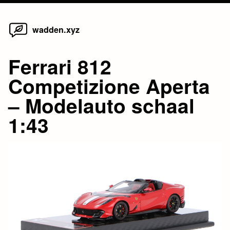
Home
Skip
wadden.xyz
to
content
Ferrari 812
Competizione Aperta
– Modelauto schaal
1:43