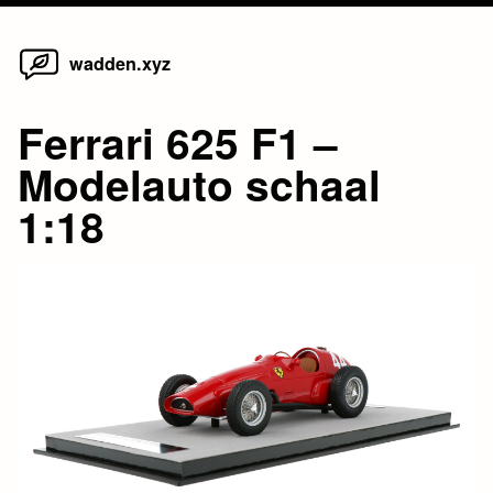
Home
Skip
wadden.xyz
to
content
Ferrari 625 F1 –
Modelauto schaal
1:18