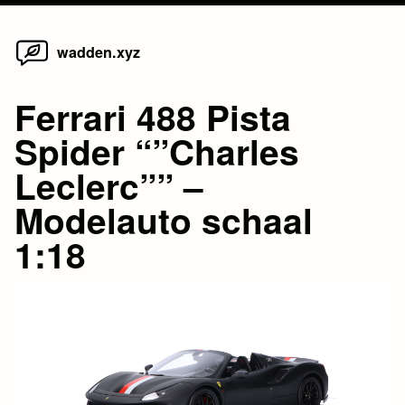
Home
Skip
wadden.xyz
to
content
Ferrari 488 Pista
Spider “”Charles
Leclerc”” –
Modelauto schaal
1:18