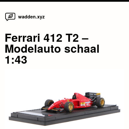
Home
Skip
wadden.xyz
to
content
Ferrari 412 T2 –
Modelauto schaal
1:43