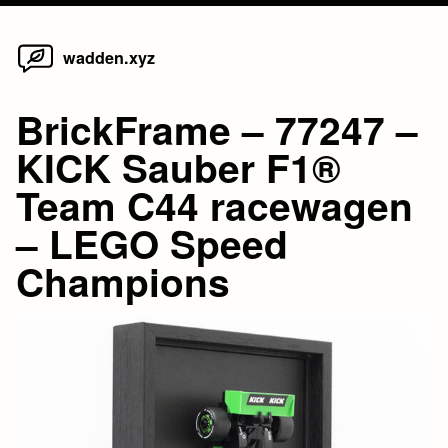
Home
Skip
wadden.xyz
to
content
BrickFrame – 77247 –
KICK Sauber F1®
Team C44 racewagen
– LEGO Speed
Champions