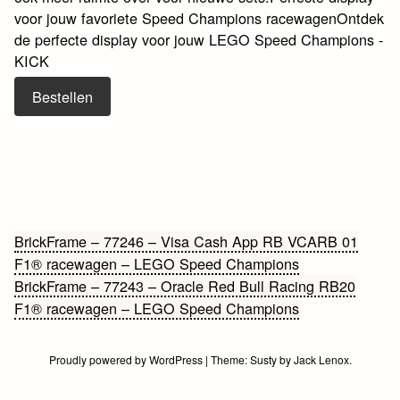
voor jouw favoriete Speed Champions racewagenOntdek
de perfecte display voor jouw LEGO Speed Champions -
KICK
Bestellen
Bericht
BrickFrame – 77246 – Visa Cash App RB VCARB 01
F1® racewagen – LEGO Speed Champions
navigatie
BrickFrame – 77243 – Oracle Red Bull Racing RB20
F1® racewagen – LEGO Speed Champions
Proudly powered by WordPress
|
Theme:
Susty
by
Jack Lenox
.