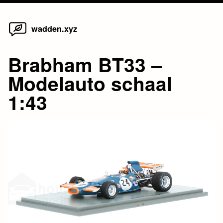
Home
Skip
wadden.xyz
to
content
Brabham BT33 –
Modelauto schaal
1:43