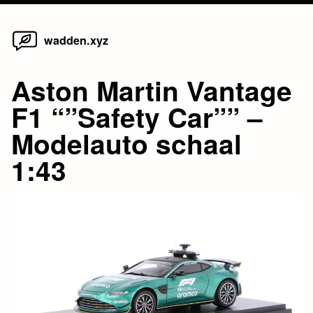
Home
Skip
wadden.xyz
to
content
Aston Martin Vantage
F1 “”Safety Car”” –
Modelauto schaal
1:43