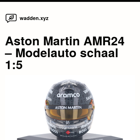
Home
Skip
wadden.xyz
to
content
Aston Martin AMR24
– Modelauto schaal
1:5