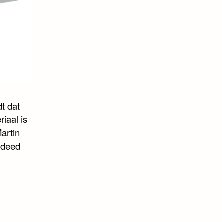
t dat
riaal is
artin
 deed