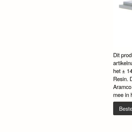
Dit pro
artikel
het ± 14
Resin. 
Aramco 
mee in h
Beste