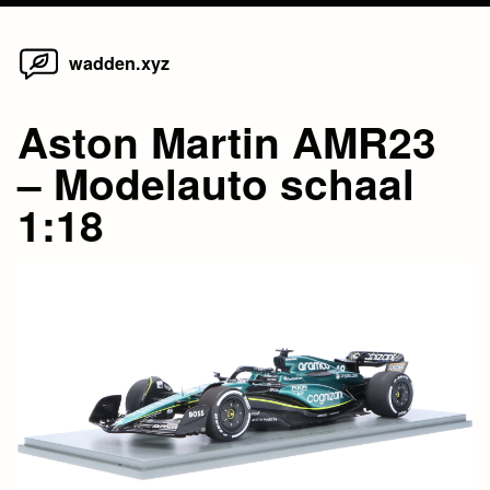
Home
Skip
wadden.xyz
to
content
Aston Martin AMR23
– Modelauto schaal
1:18