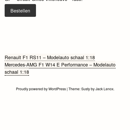
Bestellen
Bericht
Renault F1 RS11 – Modelauto schaal 1:18
Mercedes-AMG F1 W14 E Performance – Modelauto
navigatie
schaal 1:18
Proudly powered by WordPress
|
Theme:
Susty
by
Jack Lenox
.