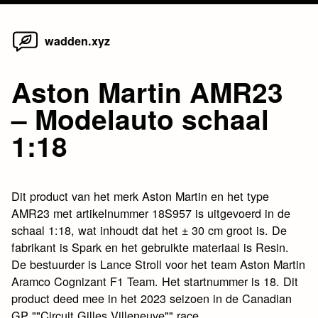
Home
Skip
wadden.xyz
to
content
Aston Martin AMR23
– Modelauto schaal
1:18
Dit product van het merk Aston Martin en het type
AMR23 met artikelnummer 18S957 is uitgevoerd in de
schaal 1:18, wat inhoudt dat het ± 30 cm groot is. De
fabrikant is Spark en het gebruikte materiaal is Resin.
De bestuurder is Lance Stroll voor het team Aston Martin
Aramco Cognizant F1 Team. Het startnummer is 18. Dit
product deed mee in het 2023 seizoen in de Canadian
GP ""Circuit Gilles Villeneuve"" race.