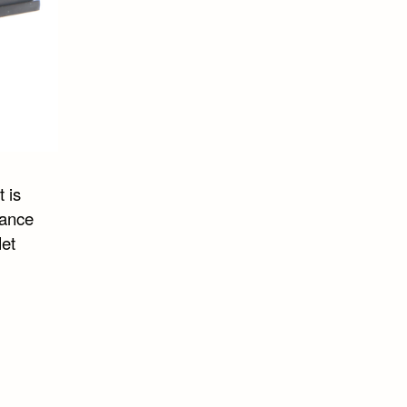
 is
Lance
Het