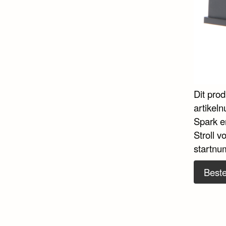
Dit pro
artikeln
Spark e
Stroll 
startnu
Beste