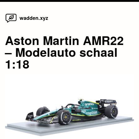
Home
Skip
wadden.xyz
to
content
Aston Martin AMR22
– Modelauto schaal
1:18