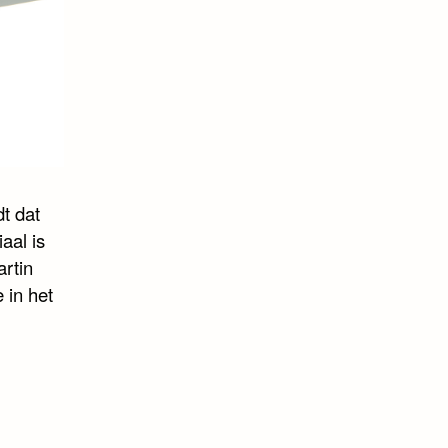
t dat
aal is
artin
 in het