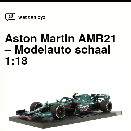
Home
Skip
wadden.xyz
to
content
Aston Martin AMR21
– Modelauto schaal
1:18