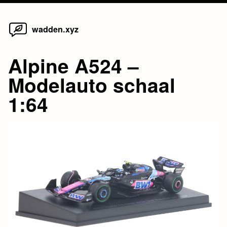
Home
Skip
wadden.xyz
to
content
Alpine A524 –
Modelauto schaal
1:64