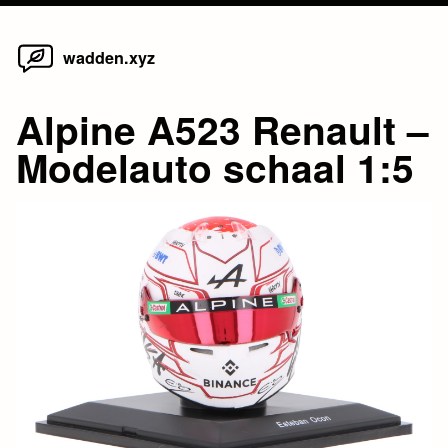
Home
Skip
wadden.xyz
to
content
Alpine A523 Renault –
Modelauto schaal 1:5