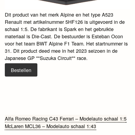
Dit product van het merk Alpine en het type A523
Renault met artikelnummer 5HF126 is uitgevoerd in de
schaal 1:5. De fabrikant is Spark en het gebruikte
materiaal is Die-Cast. De bestuurder is Esteban Ocon
voor het team BWT Alpine F1 Team. Het startnummer is
31. Dit product deed mee in het 2023 seizoen in de
Japanese GP ""Suzuka Circuit"" race.
Bestellen
Bericht
Alfa Romeo Racing C43 Ferrari – Modelauto schaal 1:5
McLaren MCL36 – Modelauto schaal 1:43
navigatie