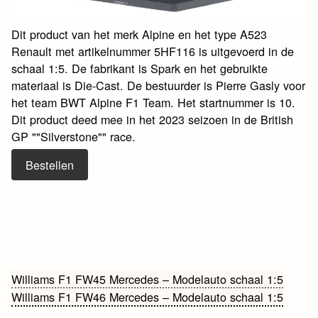
Dit product van het merk Alpine en het type A523
Renault met artikelnummer 5HF116 is uitgevoerd in de
schaal 1:5. De fabrikant is Spark en het gebruikte
materiaal is Die-Cast. De bestuurder is Pierre Gasly voor
het team BWT Alpine F1 Team. Het startnummer is 10.
Dit product deed mee in het 2023 seizoen in de British
GP ""Silverstone"" race.
Bestellen
Bericht
Williams F1 FW45 Mercedes – Modelauto schaal 1:5
Williams F1 FW46 Mercedes – Modelauto schaal 1:5
navigatie