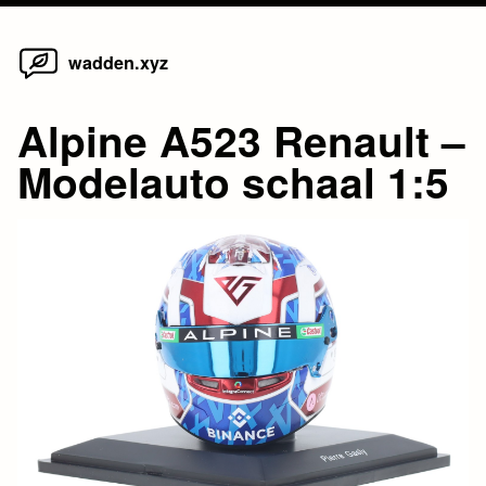
Home
Skip
wadden.xyz
to
content
Alpine A523 Renault –
Modelauto schaal 1:5