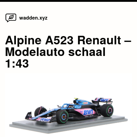
Home
Skip
wadden.xyz
to
content
Alpine A523 Renault –
Modelauto schaal
1:43