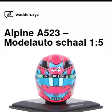
Home
Skip
wadden.xyz
to
content
Alpine A523 –
Modelauto schaal 1:5