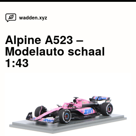
Home
Skip
wadden.xyz
to
content
Alpine A523 –
Modelauto schaal
1:43