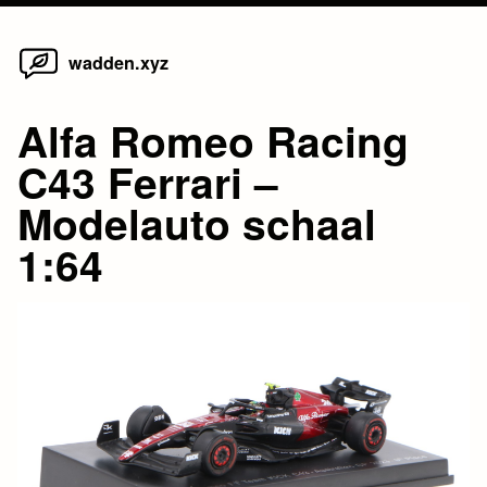
Home
Skip
wadden.xyz
to
content
Alfa Romeo Racing
C43 Ferrari –
Modelauto schaal
1:64