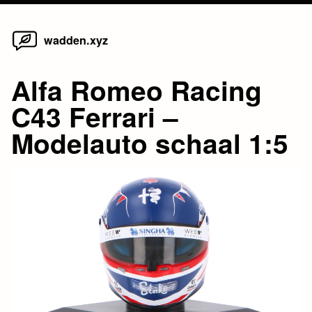
Home
Skip
wadden.xyz
to
content
Alfa Romeo Racing
C43 Ferrari –
Modelauto schaal 1:5