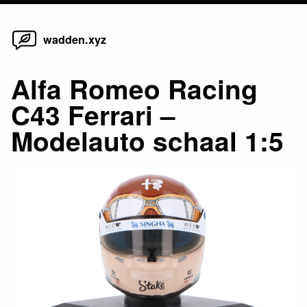
Home
Skip
wadden.xyz
to
content
Alfa Romeo Racing
C43 Ferrari –
Modelauto schaal 1:5