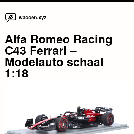
Home
Skip
wadden.xyz
to
content
Alfa Romeo Racing
C43 Ferrari –
Modelauto schaal
1:18