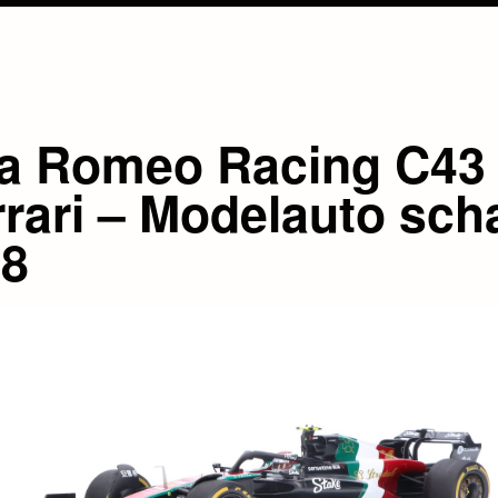
fa Romeo Racing C43
rrari – Modelauto sch
18