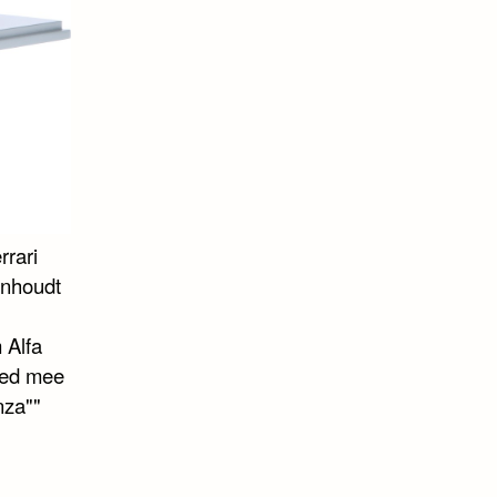
rrari
inhoudt
 Alfa
eed mee
nza""