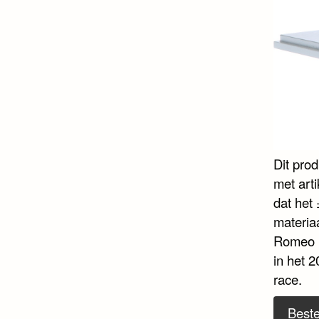
Dit pro
met art
dat het 
materia
Romeo F
in het 
race.
Beste