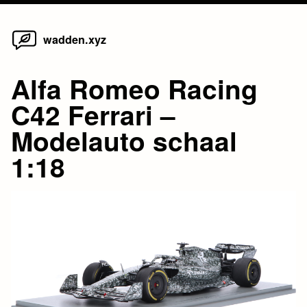
Home
Skip
wadden.xyz
to
content
Alfa Romeo Racing
C42 Ferrari –
Modelauto schaal
1:18