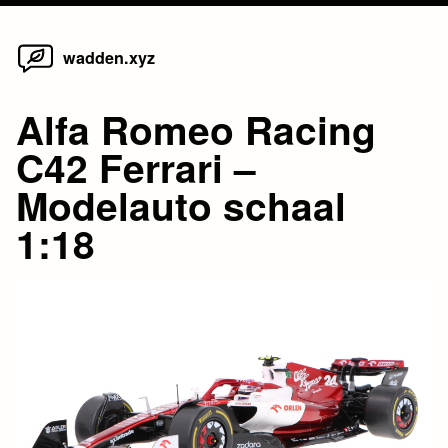
Home
Skip
wadden.xyz
to
content
Alfa Romeo Racing
C42 Ferrari –
Modelauto schaal
1:18