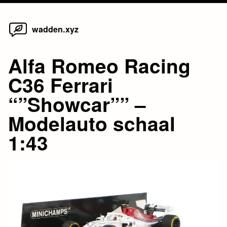
Home
Skip
wadden.xyz
to
content
Alfa Romeo Racing
C36 Ferrari
“”Showcar”” –
Modelauto schaal
1:43