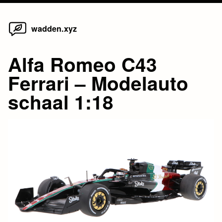
Home
Skip
wadden.xyz
to
content
Alfa Romeo C43
Ferrari – Modelauto
schaal 1:18