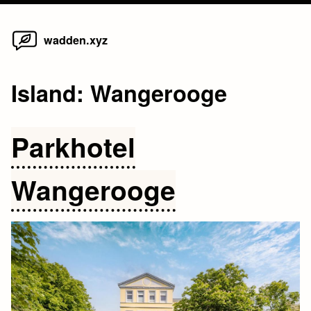
Home
Skip
wadden.xyz
to
content
Island:
Wangerooge
Parkhotel
Wangerooge