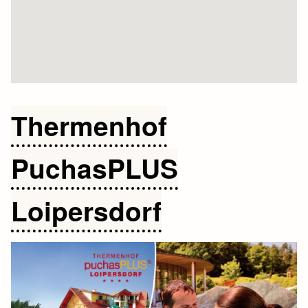
Thermenhof
PuchasPLUS
Loipersdorf