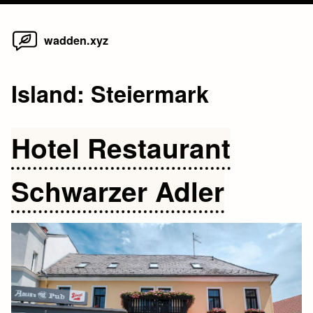
Home
Skip
wadden.xyz
to
content
Island:
Steiermark
Hotel Restaurant
Schwarzer Adler